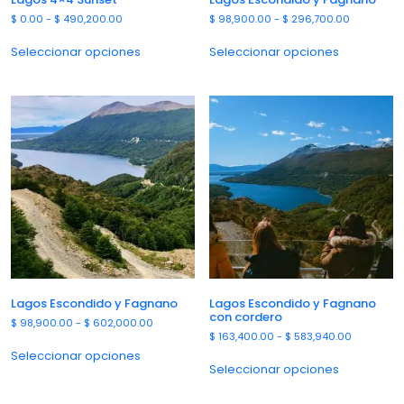
$
0.00
-
$
490,200.00
$
98,900.00
-
$
296,700.00
Seleccionar opciones
Seleccionar opciones
Lagos Escondido y Fagnano
Lagos Escondido y Fagnano
con cordero
$
98,900.00
-
$
602,000.00
$
163,400.00
-
$
583,940.00
Seleccionar opciones
Seleccionar opciones