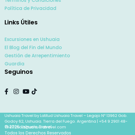
Términos y Condiciones
Política de Privacidad
Links Útiles
Excursiones en Ushuaia
El Blog del Fin del Mundo
Gestión de Arrepentimiento
Guardia
Seguinos
Ushuaia Travel by Latitud Ushuaia Travel – Legajo Nº 13962 Gob.
Godoy 62, Ushuaia. Tierra del Fuego. Argentina |
+54 9 2901 48-
© 2026 Ushuaia Travel
7947
|
hola@ushuaiatravel.com
Todos los Derechos Reservados