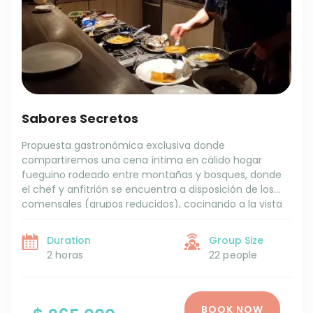
Sabores Secretos
Propuesta gastronómica exclusiva donde
compartiremos una cena íntima en cálido hogar
fueguino rodeado entre montañas y bosques, donde
el chef y anfitrión se encuentra a disposición de los
comensales (grupos reducidos), cocinando a la vista
con productos de estación de la isla. La gastronomía
de Ushuaia es reconocida como una de las más
Duration
Group Size
exquisitas del país. Los sabores fueguinos hablan de su
2 horas
22 people
historia y variedad de productos.
BOOK NOW