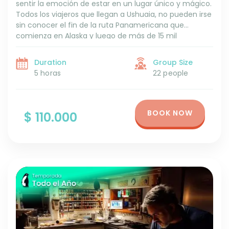
sentir la emoción de estar en un lugar único y mágico.
Todos los viajeros que llegan a Ushuaia, no pueden irse
sin conocer el fin de la ruta Panamericana que
comienza en Alaska y luego de más de 15 mil
kilómetros finaliza dentro del Parque Nacional Tierra
del Fuego, donde están las reseñas y mapas para
Duration
Group Size
obtener la foto que atestigüe haber llegado hasta
5 horas
22 people
este hito.
BOOK NOW
$ 110.000