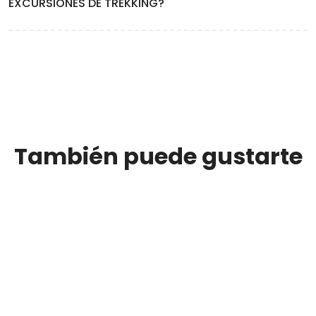
EXCURSIONES DE TREKKING?
telefónica ni datos.
Los deliciosos box lunch o viandas que ofrecemos durante
nuestras excursiones de trekking contemplan un agua, un
sandwich y algo dulce para reponer energías.
También puede gustarte