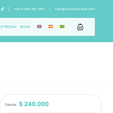
+54 9 2901 48-7947
hola@ushuaiatravel.com
SOTROS
BLOG
$ 240.000
Desde: