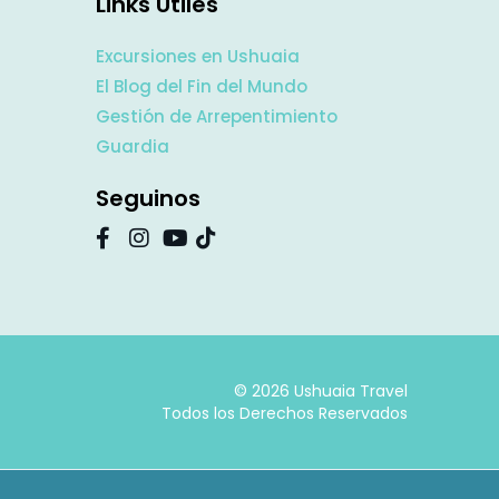
Links Útiles
Excursiones en Ushuaia
El Blog del Fin del Mundo
Gestión de Arrepentimiento
Guardia
Seguinos
© 2026 Ushuaia Travel
Todos los Derechos Reservados