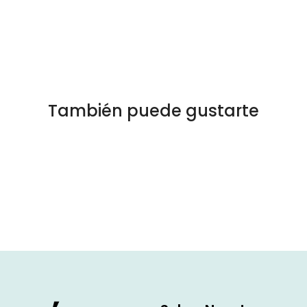
co de todo. En nuestros vehículos hay wifi. Sin embargo cuando
telefónica ni datos.
También puede gustarte