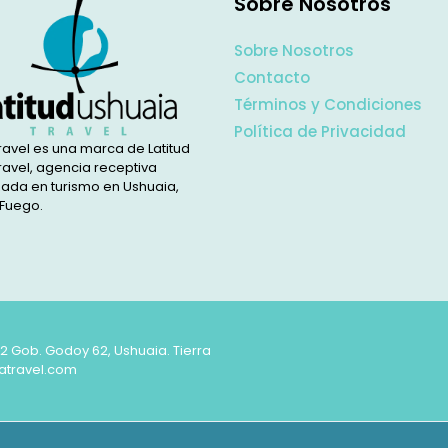
Sobre Nosotros
Sobre Nosotros
Contacto
Términos y Condiciones
Política de Privacidad
ravel es una marca de Latitud
ravel, agencia receptiva
zada en turismo en Ushuaia,
 Fuego.
62 Gob. Godoy 62, Ushuaia. Tierra
atravel.com