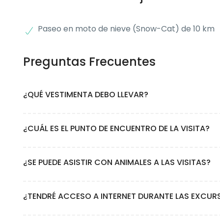
Paseo en moto de nieve (Snow-Cat) de 10 km
Preguntas Frecuentes
¿QUÉ VESTIMENTA DEBO LLEVAR?
Cómo la excursión se desarrolla casi en su totalidad al ext
¿CUÁL ES EL PUNTO DE ENCUENTRO DE LA VISITA?
alquilar ropa de nieve en la ciudad. Obligatorio calzado im
Esta excursión se desarrolla en Tierra Mayor. El traslado de id
¿SE PUEDE ASISTIR CON ANIMALES A LAS VISITAS?
No, lamentablemente no es posible asistir a las excursiones 
¿TENDRÉ ACCESO A INTERNET DURANTE LAS EXCUR