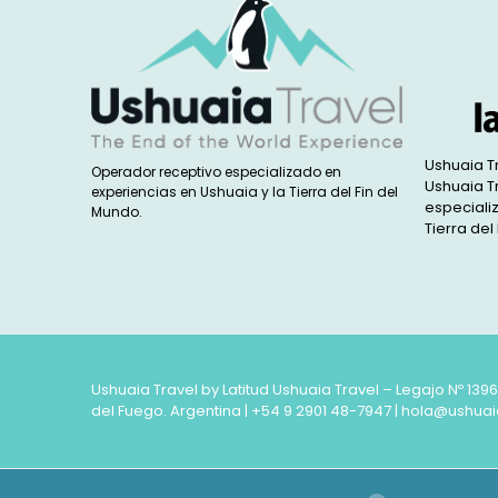
Ushuaia T
Operador receptivo especializado en
Ushuaia T
experiencias en Ushuaia y la Tierra del Fin del
especiali
Mundo.
Tierra del
Ushuaia Travel by Latitud Ushuaia Travel – Legajo Nº 139
del Fuego. Argentina |
+54 9 2901 48-7947
|
hola@ushuai