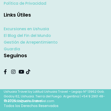
Política de Privacidad
Links Útiles
Excursiones en Ushuaia
El Blog del Fin del Mundo
Gestión de Arrepentimiento
Guardia
Seguinos
Ushuaia Travel by Latitud Ushuaia Travel – Legajo Nº 13962 Gob.
Godoy 62, Ushuaia. Tierra del Fuego. Argentina |
+54 9 2901 48-
© 2026 Ushuaia Travel
7947
|
hola@ushuaiatravel.com
Todos los Derechos Reservados