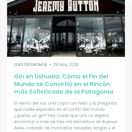
GASTRONOMÍA
29 May 2026
Gin en Ushuaia: Cómo el Fin del
Mundo se Convirtió en el Rincón
más Sofisticado de la Patagonia
El viento del sur, una copa con hielo y la pregunta
que nadie esperaba en el confín del mundo:
¿querés un gin? Hay cosas que uno no espera
encontrar a más de tres mil kilómetros de Buenos
Aires, rodeado de montañas nevadas, lengas y el