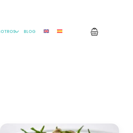
+54 9 2901 48-7947
hola@ushuaiatravel.com
SOTROS
BLOG