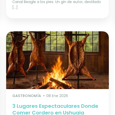
Canal Beagle a los pies. Un gin de autor, destilado
[…]
GASTRONOMÍA
08 Ene 2026
3 Lugares Espectaculares Donde
Comer Cordero en Ushuaia