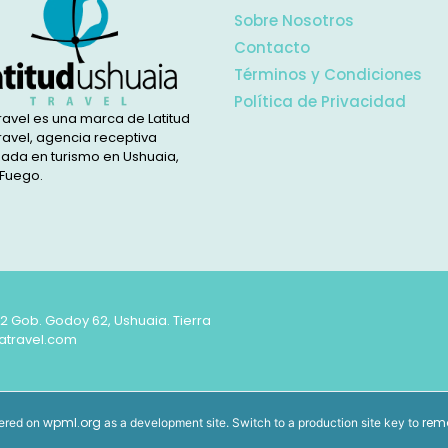
Sobre Nosotros
Contacto
Términos y Condiciones
Política de Privacidad
ravel es una marca de Latitud
ravel, agencia receptiva
zada en turismo en Ushuaia,
 Fuego.
62 Gob. Godoy 62, Ushuaia. Tierra
atravel.com
wpml.org
rem
stered on
as a development site. Switch to a production site key to