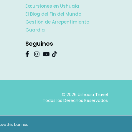
Excursiones en Ushuaia
El Blog del Fin del Mundo
Gestión de Arrepentimiento
Guardia
Seguinos
© 2026 Ushuaia Travel
Todos los Derechos Reservados
ove this banner
.