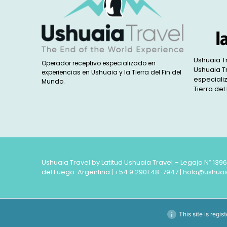
Ushuaia T
Operador receptivo especializado en
Ushuaia T
experiencias en Ushuaia y la Tierra del Fin del
especiali
Mundo.
Tierra del
Ushuaia Travel by Latitud Ushuaia Travel – Legajo Nº 139
del Fuego. Argentina |
+54 9 2901 48-7947
|
hola@ushuai
This site is regi