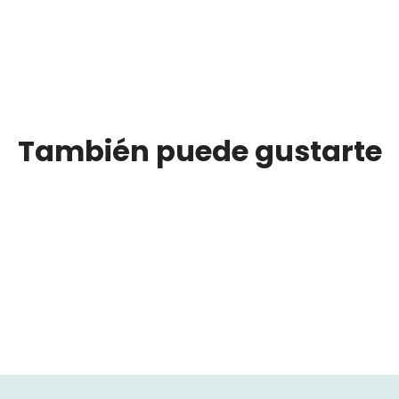
La idea de estar en el Fin del Mundo es desconectarse un poco
de todo. En nuestros vehículos hay wifi. Sin embargo cuando nos
alejamos de la ciudad y salimos a la ruta ya no hay señal
telefónica ni datos.
También puede gustarte