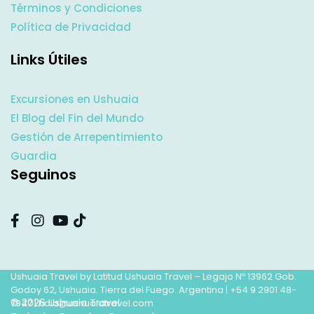
Términos y Condiciones
Política de Privacidad
Links Útiles
Excursiones en Ushuaia
El Blog del Fin del Mundo
Gestión de Arrepentimiento
Guardia
Seguinos
Ushuaia Travel by Latitud Ushuaia Travel – Legajo Nº 13962 Gob.
Godoy 62, Ushuaia. Tierra del Fuego. Argentina |
+54 9 2901 48-
© 2026 Ushuaia Travel
7947
|
hola@ushuaiatravel.com