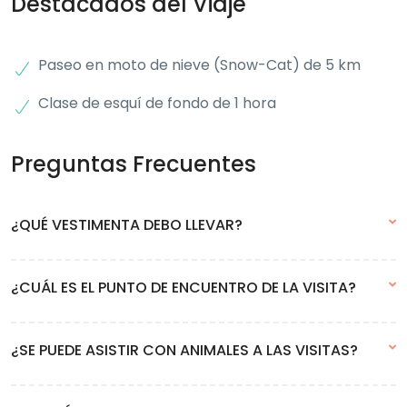
Destacados del Viaje
Paseo en moto de nieve (Snow-Cat) de 5 km
Clase de esquí de fondo de 1 hora
Preguntas Frecuentes
¿QUÉ VESTIMENTA DEBO LLEVAR?
Cómo la excursión se desarrolla casi en su totalidad al exterior,
¿CUÁL ES EL PUNTO DE ENCUENTRO DE LA VISITA?
la vestimenta debe ser muy abrigada. Recomendamos alquilar
ropa de nieve en la ciudad. Obligatorio calzado impermeable.
En esta excursión pasaremos a buscarte por tu alojamiento.
¿SE PUEDE ASISTIR CON ANIMALES A LAS VISITAS?
Luego de que realices la reserva nos pondremos en contacto
contigo para que nos informes donde estará ubicado tu
alojamiento.
No, lamentablemente no es posible asistir a las excursiones con