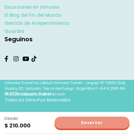
Excursiones en Ushuaia
El Blog del Fin del Mundo
Gestión de Arrepentimiento
Guardia
Seguinos
Ushuaia Travel by Latitud Ushuaia Travel – Legajo Nº 13962 Gob.
Godoy 62, Ushuaia. Tierra del Fuego. Argentina |
+54 9 2901 48-
© 2026 Ushuaia Travel
7947
|
hola@ushuaiatravel.com
Todos los Derechos Reservados
Desde:
Reservar
$ 210.000
wpml.org
This site is registered on
as a development site. Switch to a