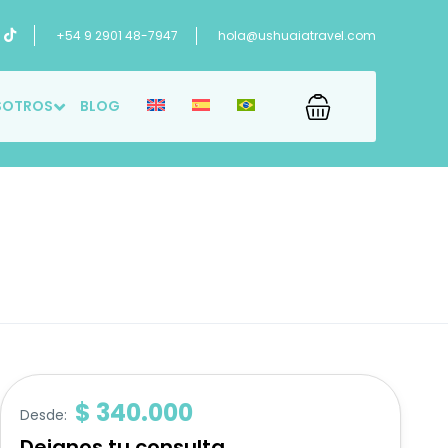
+54 9 2901 48-7947
hola@ushuaiatravel.com
SOTROS
BLOG
$ 340.000
Desde: