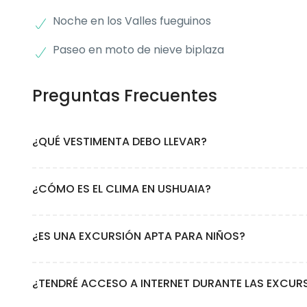
Noche en los Valles fueguinos
Paseo en moto de nieve biplaza
Preguntas Frecuentes
¿QUÉ VESTIMENTA DEBO LLEVAR?
Cómo la excursión se desarrolla casi en su totalidad al ext
¿CÓMO ES EL CLIMA EN USHUAIA?
alquilar ropa de nieve en la ciudad. Obligatorio calzado im
Durante todo el año predomina el viento y el frío, con una 
¿ES UNA EXCURSIÓN APTA PARA NIÑOS?
jornada pueden encontrarse momentos de sol, lluvia y hasta 
Si, es una excursión apta para toda la familia.
¿TENDRÉ ACCESO A INTERNET DURANTE LAS EXCUR