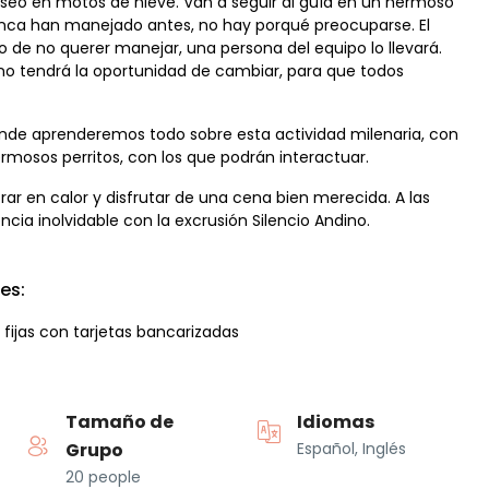
aseo en motos de nieve. Van a seguir al guía en un hermoso
s nunca han manejado antes, no hay porqué preocuparse. El
 de no querer manejar, una persona del equipo lo llevará.
ino tendrá la oportunidad de cambiar, para que todos
nde aprenderemos todo sobre esta actividad milenaria, con
osos perritos, con los que podrán interactuar.
rar en calor y disfrutar de una cena bien merecida. A las
cia inolvidable con la excrusión Silencio Andino.
es:
 fijas con tarjetas bancarizadas
Tamaño de
Idiomas
Grupo
Español, Inglés
20 people