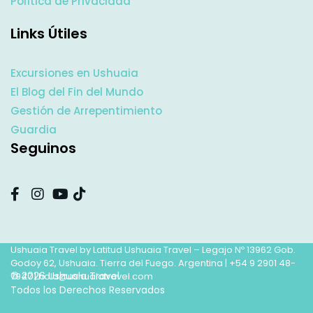
Política de Privacidad
Links Útiles
Excursiones en Ushuaia
El Blog del Fin del Mundo
Gestión de Arrepentimiento
Guardia
Seguinos
Ushuaia Travel by Latitud Ushuaia Travel – Legajo Nº 13962 Gob.
Godoy 62, Ushuaia. Tierra del Fuego. Argentina |
+54 9 2901 48-
© 2026 Ushuaia Travel
7947
|
hola@ushuaiatravel.com
Todos los Derechos Reservados