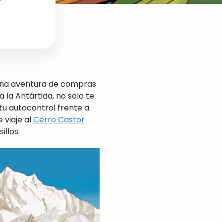
r
n una aventura de compras
 la Antártida, no solo te
tu autocontrol frente a
 viaje al
Cerro Castor
illos.