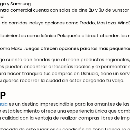
ega y Samsung.
centro comercial cuenta con salas de cine 2D y 3D de Sunsta
d.
tio de comidas incluye opciones como Freddo, Mostaza, WindBu
blecimientos como Icónica Peluquería e Idraet atienden la
 como Maku Juegos ofrecen opciones para los más pequeños
go cuenta con tiendas que ofrecen productos regionales, 
tes pueden encontrar artesanías locales y experimentar 
ra hacer tranquilo tus compras en Ushuaia, tiene un serv
 queres recorrer la ciudad sin estar cargando tu valija.
op
uaia
es un destino imprescindible para los amantes de la
te establecimiento ofrece una experiencia única que com
a calidad con la ventaja de realizar compras libres de imp
tacada de este lugar es su condición de zona franca, lo qu