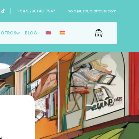
+54 9 2901 48-7947
hola@ushuaiatravel.com
SOTROS
BLOG