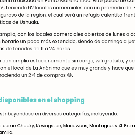
cuentra ubicado en Perito Moreno 1460.
Este paseo de co
m², teniendo 62 locales comerciales con un promedio de 
iguroso de la región, el cual será un refugio calentito fren
icas de Ushuaia.
amplio, con los locales comerciales abiertos de lunes a do
 horario un poco más extendido, siendo de domingo a jueve
s de feriados de 11 a 24 horas.
 con amplio estacionamiento sin cargo, wifi gratuito, y se
con el local de La Anónima que es muy grande y hace q
aciendo un 2×1 de compras 😄.
disponibles en el shopping
stribuyendose en diversas categorías, incluyendo:
s como Cheeky, Kevingston, Macowens, Montagne, y XL Extra
milia.