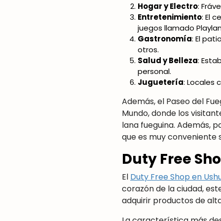
Hogar y Electro
: Fráv
Entretenimiento
: El 
juegos llamado Playlan
Gastronomía
: El pa
otros.
Salud y Belleza
: Esta
personal.
Juguetería
: Locales
Además, el Paseo del Fue
Mundo, donde los visitan
lana fueguina. Además, pa
que es muy conveniente si
Duty Free Sh
El
Duty Free Shop en Ush
corazón de la ciudad, es
adquirir productos de alt
La característica más des