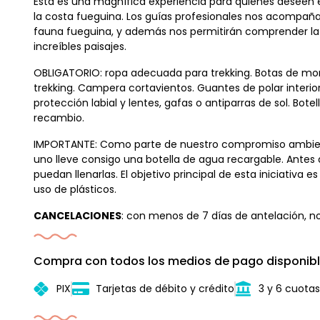
Esta es una magnífica experiencia para quienes deseen e
la costa fueguina. Los guías profesionales nos acompañar
fauna fueguina, y además nos permitirán comprender la n
increíbles paisajes.
OBLIGATORIO: ropa adecuada para trekking. Botas de mon
trekking. Campera cortavientos. Guantes de polar interio
protección labial y lentes, gafas o antiparras de sol. Bot
recambio.
IMPORTANTE: Como parte de nuestro compromiso ambienta
uno lleve consigo una botella de agua recargable. Ante
puedan llenarlas. El objetivo principal de esta iniciativa
uso de plásticos.
CANCELACIONES
: con menos de 7 días de antelación, n
Compra con todos los medios de pago disponibl
PIX
Tarjetas de débito y crédito
3 y 6 cuotas