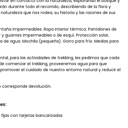
star en contacto con la naturaleza, explorando el bosque y
án durante todo el recorrido, describiendo de la flora y
aturaleza que nos rodea, su historia y las razones de sus
taña impermeables. Ropa interior térmica. Pantalones de
r y guantes impermeables o de esquí. Protección solar,
ella de agua. Mochila (pequeña). Gorro para frío. Medias para
l, para las actividades de trekking, les pedimos que cada
s de comenzar el trekking, proveeremos agua para que
 es promover el cuidado de nuestro entorno natural y reducir el
o corresponde devolución.
es:
 fijas con tarjetas bancarizadas