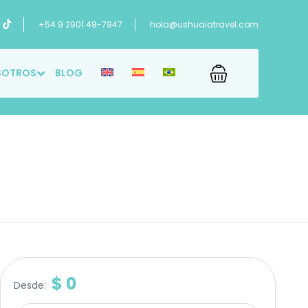
+54 9 2901 48-7947
hola@ushuaiatravel.com
SOTROS
BLOG
$ 0
Desde: