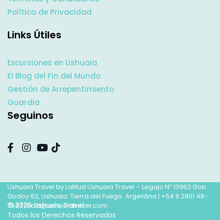
Política de Privacidad
Links Útiles
Excursiones en Ushuaia
El Blog del Fin del Mundo
Gestión de Arrepentimiento
Guardia
Seguinos
Ushuaia Travel by Latitud Ushuaia Travel – Legajo Nº 13962 Gob.
Godoy 62, Ushuaia. Tierra del Fuego. Argentina |
+54 9 2901 48-
© 2026 Ushuaia Travel
7947
|
hola@ushuaiatravel.com
Todos los Derechos Reservados