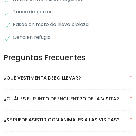
Trineo de perros
Paseo en moto de nieve biplaza
Cena en refugio
Preguntas Frecuentes
¿QUÉ VESTIMENTA DEBO LLEVAR?
Cómo la excursión se desarrolla casi en su totalidad al exterior,
¿CUÁL ES EL PUNTO DE ENCUENTRO DE LA VISITA?
la vestimenta debe ser muy abrigada. Recomendamos alquilar
ropa de nieve en la ciudad. Obligatorio calzado impermeable.
En esta excursión pasaremos a buscarte por tu alojamiento.
¿SE PUEDE ASISTIR CON ANIMALES A LAS VISITAS?
Luego de que realices la reserva nos pondremos en contacto
contigo para que nos informes donde estará ubicado tu
alojamiento.
No, lamentablemente no es posible asistir a las excursiones con