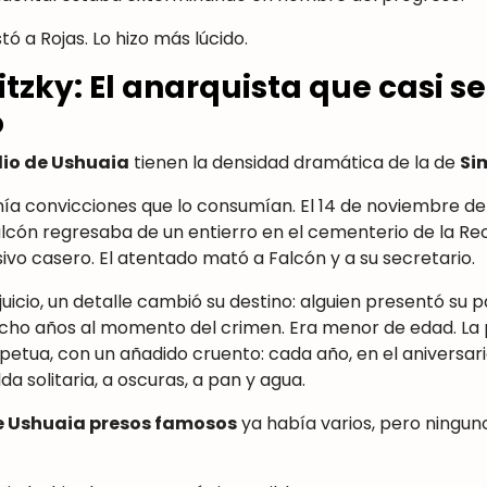
ó a Rojas. Lo hizo más lúcido.
zky: El anarquista que casi se
o
dio de Ushuaia
tienen la densidad dramática de la de
Si
enía convicciones que lo consumían. El 14 de noviembre de 
lcón regresaba de un entierro en el cementerio de la Rec
ivo casero. El atentado mató a Falcón y a su secretario.
juicio, un detalle cambió su destino: alguien presentó su 
ocho años al momento del crimen. Era menor de edad. La
rpetua, con un añadido cruento: cada año, en el aniversar
da solitaria, a oscuras, a pan y agua.
e Ushuaia presos famosos
ya había varios, pero ningu