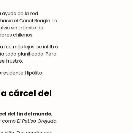
a ayuda de la red
hacia el Canal Beagle. La
lvió sin trámite de
ores chilenos.
ue más lejos: se infiltró
a todo planificado. Pero
se frustró.
presidente Hipólito
a cárcel del
el del fin del mundo
,
lar como
El Petiso Orejudo
.
 un niño. Fue condenado