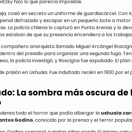
witzky hizo lo que parecía imposible.
eja, cosió en secreto un uniforme de guardiacárcel. Con l
el penal disfrazado y escapar en un pequeño bote a motor 
s. La policía chilena lo capturó en Punta Arenas y lo devo
os estaban de que su presencia encendiera a los trabajad
 compañero anarquista llamado Miguel Arcángel Roscigna f
entro del presidio para organizar una segunda fuga. Tení
so, la policía investigó, y Roscigna fue expulsado. El plan 
e prisión en Ushuaia. Fue indultado recién en 1930 por el 
judo: La sombra más oscura de l
o
densa todo el horror que podía albergar la
ushuaia carc
antos Godino
, conocido por la prensa y el terror popu
anos, Godino comenzó a matar niños siendo él mismo casi