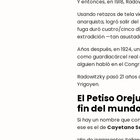
Y entonces, en 1918, Rado
Usando retazos de tela vi
anarquista, logró salir d
fuga duró cuatro/cinco día
extradición —tan asustad
Años después, en 1924, un
como guardiacárcel real d
alguien habló en el Congre
Radowitzky pasó 21 años d
Yrigoyen.
El Petiso Ore
fin del mund
Si hay un nombre que con
ese es el de
Cayetano S
Hijo de inmigrantes itali