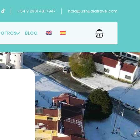
+54 9 2901 48-7947
hola@ushuaiatravel.com
SOTROS
BLOG