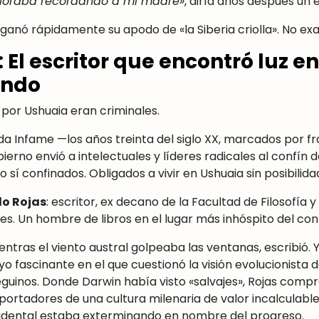
lloraba recordando a mi madre»
, diría años después un 
ganó rápidamente su apodo de «la Siberia criolla». No ex
 El escritor que encontró luz e
undo
por Ushuaia eran criminales.
a Infame —los años treinta del siglo XX, marcados por fr
ierno envió a intelectuales y líderes radicales al confín 
sí confinados. Obligados a vivir en Ushuaia sin posibilida
do Rojas
: escritor, ex decano de la Facultad de Filosofía y
es. Un hombre de libros en el lugar más inhóspito del con
ientras el viento austral golpeaba las ventanas, escribió. Y
ayo fascinante en el que cuestionó la visión evolucionista
ueguinos. Donde Darwin había visto «salvajes», Rojas comp
portadores de una cultura milenaria de valor incalculabl
ccidental estaba exterminando en nombre del progreso.