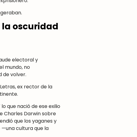
exprisionero.
ageraban.
n la oscuridad
aude electoral y
del mundo, no
d de volver.
 Letras, ex rector de la
tinente.
 lo que nació de ese exilio
 de Charles Darwin sobre
rendió que los yaganes y
e —una cultura que la