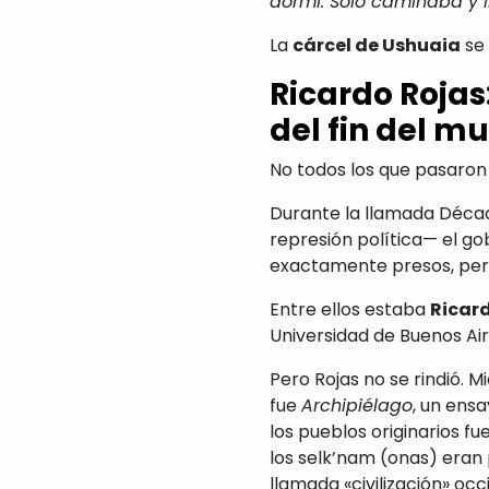
dormí. Solo caminaba y 
La
cárcel de Ushuaia
se 
Ricardo Rojas:
del fin del m
No todos los que pasaron 
Durante la llamada Décad
represión política— el gob
exactamente presos, pero 
Entre ellos estaba
Ricar
Universidad de Buenos Air
Pero Rojas no se rindió. M
fue
Archipiélago
, un ens
los pueblos originarios f
los selk’nam (onas) eran 
llamada «civilización» o