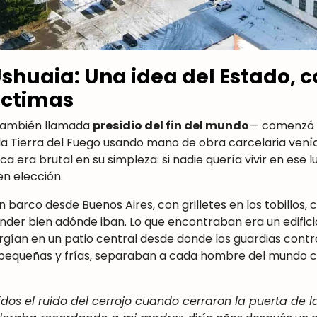
Ushuaia: Una idea del Estado, 
íctimas
ambién llamada
presidio del fin del mundo
— comenzó a
 la Tierra del Fuego usando mano de obra carcelaria ven
ógica era brutal en su simpleza: si nadie quería vivir en es
en elección.
 barco desde Buenos Aires, con grilletes en los tobillos, 
nder bien adónde iban. Lo que encontraban era un edific
rgían en un patio central desde donde los guardias contr
 pequeñas y frías, separaban a cada hombre del mundo c
ídos el ruido del cerrojo cuando cerraron la puerta de l