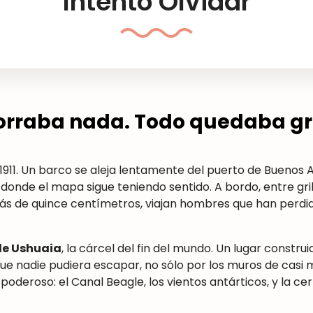
Intentó Olvidar
 borraba nada. Todo quedaba g
 1911. Un barco se aleja lentamente del puerto de Buenos A
 donde el mapa sigue teniendo sentido. A bordo, entre gri
ás de quince centímetros, viajan hombres que han perdi
de Ushuaia
, la cárcel del fin del mundo. Un lugar constru
que nadie pudiera escapar, no sólo por los muros de casi
oderoso: el Canal Beagle, los vientos antárticos, y la ce