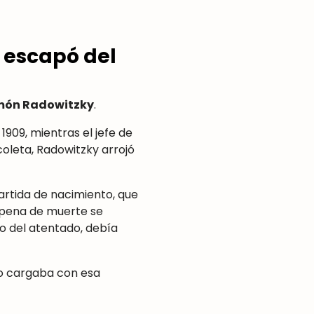
 escapó del
món Radowitzky
.
1909, mientras el jefe de
oleta, Radowitzky arrojó
partida de nacimiento, que
 pena de muerte se
io del atentado, debía
no cargaba con esa