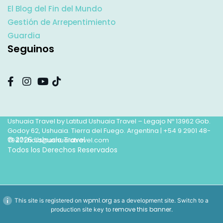
El Blog del Fin del Mundo
Gestión de Arrepentimiento
Guardia
Seguinos
Ushuaia Travel by Latitud Ushuaia Travel – Legajo Nº 13962 Gob.
Godoy 62, Ushuaia. Tierra del Fuego. Argentina |
+54 9 2901 48-
© 2026 Ushuaia Travel
7947
|
hola@ushuaiatravel.com
Todos los Derechos Reservados
wpml.org
This site is registered on
as a development site. Switch to a
remove this banner
production site key to
.