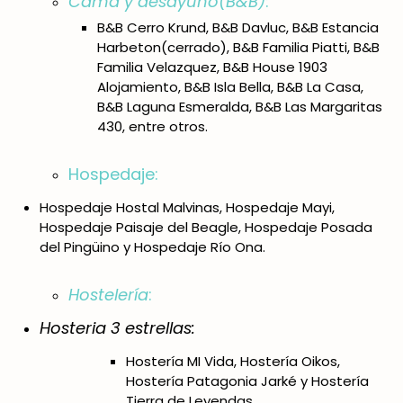
Cama y desayuno(B&B)
:
B&B Cerro Krund, B&B Davluc, B&B Estancia
Harbeton(cerrado), B&B Familia Piatti, B&B
Familia Velazquez, B&B House 1903
Alojamiento, B&B Isla Bella, B&B La Casa,
B&B Laguna Esmeralda, B&B Las Margaritas
430, entre otros.
Hospedaje:
Hospedaje Hostal Malvinas, Hospedaje Mayi,
Hospedaje Paisaje del Beagle, Hospedaje Posada
del Pingüino y Hospedaje Río Ona.
Hostelería
:
Hosteria 3 estrellas:
Hostería MI Vida, Hostería Oikos,
Hostería Patagonia Jarké y Hostería
Tierra de Leyendas